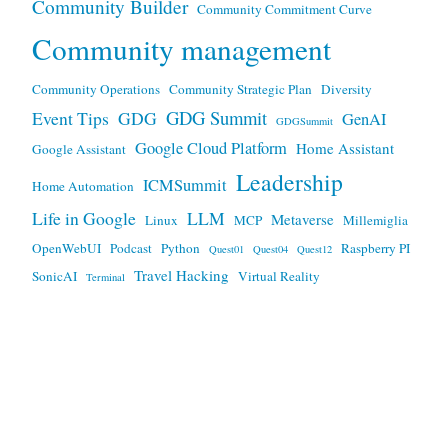
Community Builder
Community Commitment Curve
Community management
Community Operations
Community Strategic Plan
Diversity
GDG Summit
Event Tips
GDG
GenAI
GDGSummit
Google Cloud Platform
Home Assistant
Google Assistant
Leadership
ICMSummit
Home Automation
Life in Google
LLM
Metaverse
Linux
MCP
Millemiglia
OpenWebUI
Podcast
Python
Raspberry PI
Quest01
Quest04
Quest12
Travel Hacking
SonicAI
Virtual Reality
Terminal
Any views expressed here are mine, and not my employers.